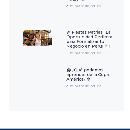
3
minutos de lectura
🎉 Fiestas Patrias: ¡La
Oportunidad Perfecta
para Formalizar tu
Negocio en Perú! 🇵🇪
2
minutos de lectura
🏟️ ¿Qué podemos
aprender de la Copa
América? ⚽️
3
minutos de lectura