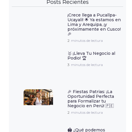
Posts Recientes
¡Crece llega a Pucallpa-
Ucayali! 🌟 Ya estamos en
Lima y Arequipa, ¡y
próximamente en Cusco!
🎉
2
minutos de lectura
🥇 ¡Lleva Tu Negocio al
Podio! 🏆
3
minutos de lectura
🎉 Fiestas Patrias: ¡La
Oportunidad Perfecta
para Formalizar tu
Negocio en Perú! 🇵🇪
2
minutos de lectura
🏟️ ¿Qué podemos