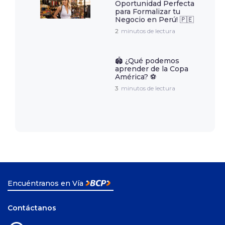
Oportunidad Perfecta
para Formalizar tu
Negocio en Perú! 🇵🇪
2
minutos de lectura
🏟️ ¿Qué podemos
aprender de la Copa
América? ⚽️
3
minutos de lectura
Encuéntranos en Vía
Contáctanos