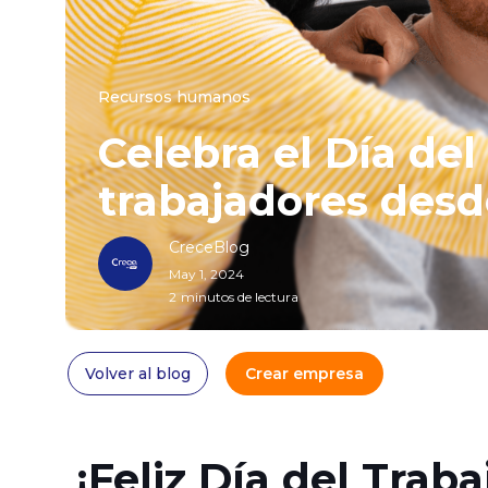
Recursos humanos
Celebra el Día del
trabajadores desd
CreceBlog
May 1, 2024
2
minutos de lectura
Volver al blog
Crear empresa
¡Feliz Día del Traba